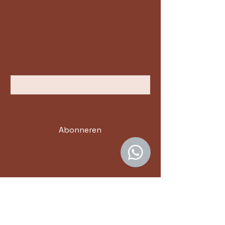
Contacteer Ons
Neem vandaag nog contact met
ons op voor een verfrissende
ervaring voor uw huisdier
E-mailadres
*
Yes, subscribe me to your 
newsletter.
*
Abonneren
Privacybeleid
Toegankelijkheidsverklaring
Algemene voorwaarden
Terugbetaalbeleid
Nederland