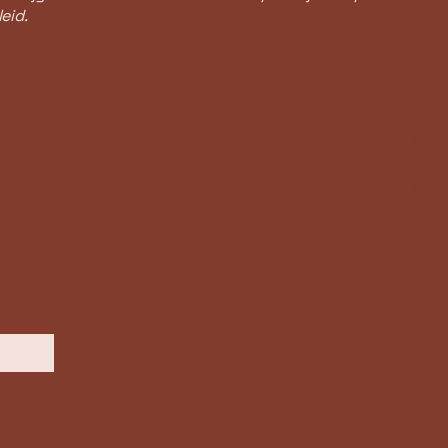
eid.
Priv
Toeg
klar
Alg
voo
Teru