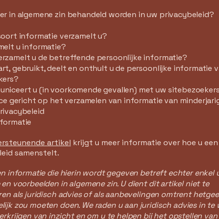
er in algemene zin behandeld worden in uw privacybeleid?
soort informatie verzamelt u?
melt u informatie?
rzamelt u de betreffende persoonlijke informatie?
t, gebruikt, deelt en onthult u de persoonlijke informatie 
kers?
niceert u (in voorkomende gevallen) met uw sitebezoeker
ice gericht op het verzamelen van informatie van minderjar
rivacybeleid
formatie
ersteunende artikel
krijgt u meer informatie over hoe u een
leid samenstelt.
en informatie die hierin wordt gegeven betreft echter enkel u
 en voorbeelden in algemene zin. U dient dit artikel niet te
ren als juridisch advies of als aanbevelingen omtrent hetge
ijk zou moeten doen. We raden u aan juridisch advies in te
erkrijgen van inzicht en om u te helpen bij het opstellen va