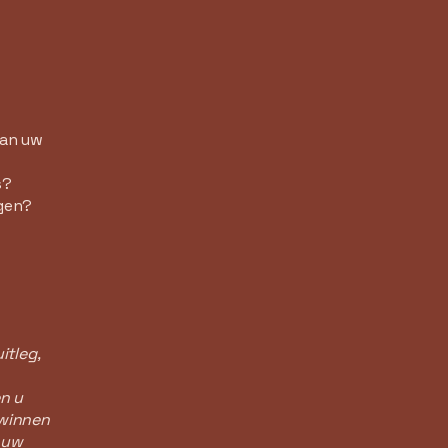
van uw
s?
igen?
itleg,
en u
 winnen
n uw