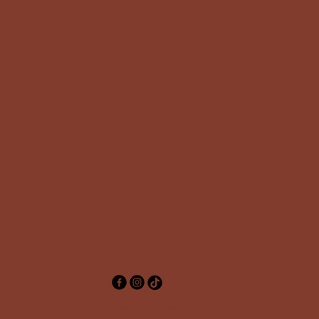
acybeleid
Nederland
ankelijkheidsver
ing
emene
rwaarden
gbetaalbeleid
jililenapetstylebv@hotmail.com