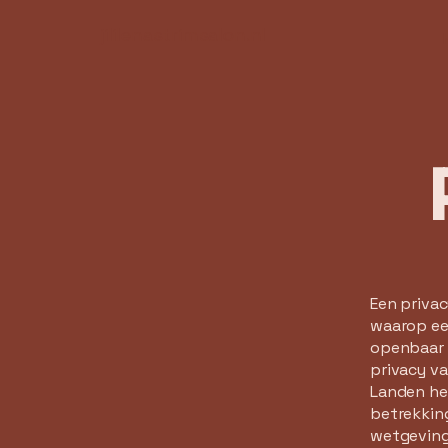
jililenastrimsalon.nl
Een privac
waarop ee
openbaar 
privacy v
Landen heb
betrekking
wetgeving 