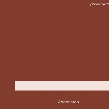
privacybel
Contacteer Ons
Neem vandaag nog contact
met ons op voor een
verfrissende ervaring voor uw
huisdier
E-mailadres
*
Yes, subscribe me to your newsletter.
*
Abonneren