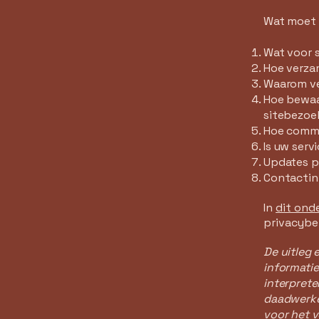
Wat moet 
Wat voor 
Hoe verza
Waarom ve
Hoe bewaar
sitebezoe
Hoe commu
Is uw serv
Updates p
Contactin
In
dit ond
privacybe
De uitleg 
informatie
interprete
daadwerkel
voor het v