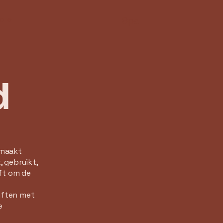
ore
Spa
d
dmaakt
 gebruikt,
ft om de
riften met
e