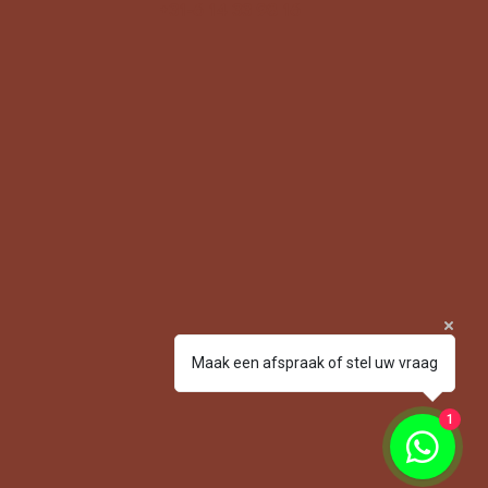
+31-6 14 33 98 16
MSAL
MSAL
Maak een afspraak of stel uw vraag
1