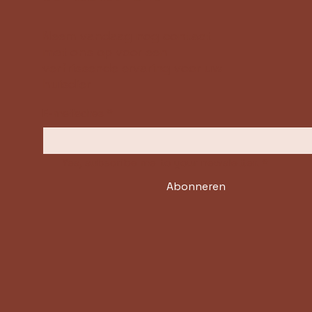
Neem vandaag nog contact
met ons op voor een
verfrissende ervaring voor uw
huisdier
E-mailadres
*
Yes, subscribe me to your newsletter.
*
Abonneren