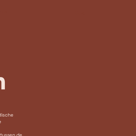
ore
Spa
n
dische
e
 tussen de