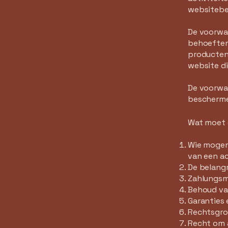
websitebe
De voorwa
behoeften
producten
website di
De voorwaa
bescherme
Wat moet 
Wie mogen
van een ac
De belang
Zahlungsme
Behoud va
Garanties
Rechtsgron
Recht om 