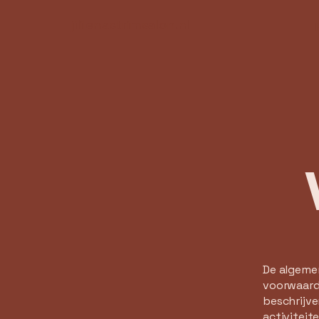
jililenastrimsalon.nl
De algeme
voorwaarde
beschrijve
activiteit