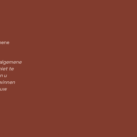
emene
n algemene
iet te
n u
 winnen
 uw
acybeleid
Nederland