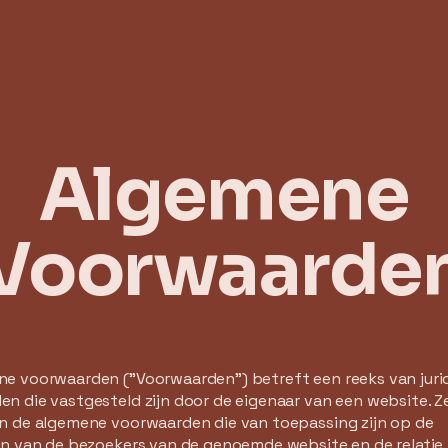
Home
Welkom
Trimbehandelingen
Over ons
M
Algemene
Voorwaarde
ne voorwaarden ("Voorwaarden") betreft een reeks van juri
n die vastgesteld zijn door de eigenaar van een website. Z
n de algemene voorwaarden die van toepassing zijn op de
en van de bezoekers van de genoemde website en de relatie