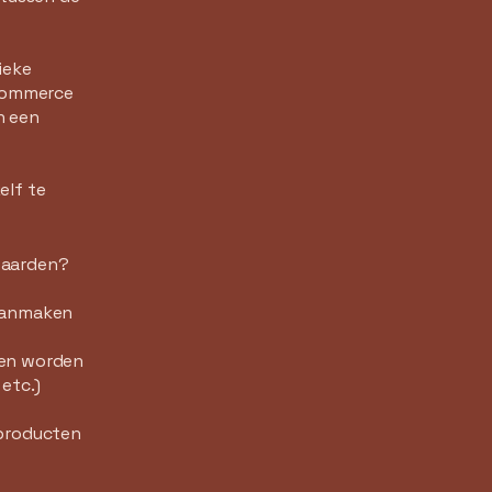
ieke
-commerce
n een
elf te
waarden?
 aanmaken
den worden
etc.)
 producten