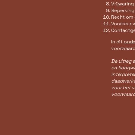
Vrijwaring
Beperking
Recht om 
Voorkeur v
Contactg
In dit
onde
voorwaard
De uitleg 
en hoogwaa
interprete
daadwerkel
voor het v
voorwaard
Contacteer Ons