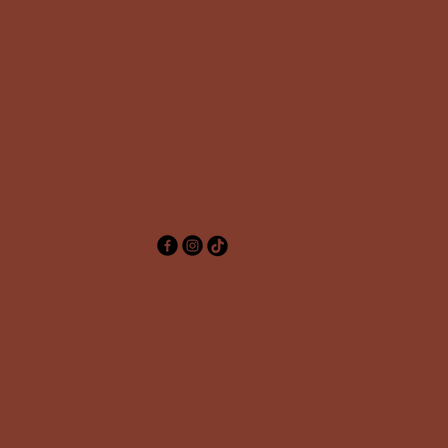
ankelijkheidsver
ing
emene
rwaarden
gbetaalbeleid
jililenapetstylebv@hotmail.com
+31-6 14 33 98 16